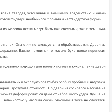
 ясеня твердая, устойчивая к внешнему воздействию и очень
изготовить двери необычного формата и нестандартной формы.
и из массива ясеня могут быть как светлыми, так и темными.
оттенок. Она отлично шлифуется и обрабатывается. Двери из
сдержанно. Важно помнить, что массив бука плохо переносит
наты.
ны идеально подходят для ванных комнат и кухонь. Такие двери
авливать их и эксплуатировать без особых проблем и нагрузки.
ерей - доступная стоимость. Но двери из соснового массива не
му может деформироваться даже от небольшого удара. Лучше не
. С влажностью у массива сосны отношения тоже не сложатся,