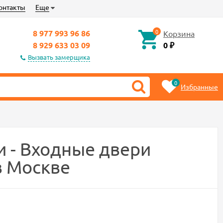
онтакты
Еще
0
8 977 993 96 86
Корзина
8 929 633 03 09
0
₽
Вызвать замерщика
0
Избранные
и - Входные двери
в Москве