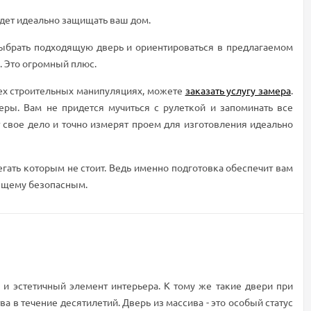
удет идеально защищать ваш дом.
ыбрать подходящую дверь и ориентироваться в предлагаемом
. Это огромный плюс.
сех строительных манипуляциях, можете
заказать услугу замера
.
ры. Вам не придется мучиться с рулеткой и запоминать все
ют свое дело и точно измерят проем для изготовления идеально
егать которым не стоит. Ведь именно подготовка обеспечит вам
оящему безопасным.
 и эстетичный элемент интерьера. К тому же такие двери при
а в течение десятилетий. Дверь из массива - это особый статус