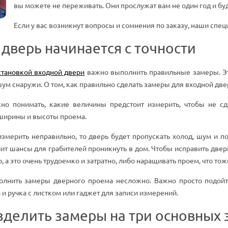
вы можете не переживать. Они прослужат вам не один год и бу
Если у вас возникнут вопросы и сомнения по заказу, наши спец
дверь начинается с точности
становкой входной двери
важно выполнить правильные замеры. Это
шум снаружи. О том, как правильно сделать замеры для входной две
но понимать, какие величины предстоит измерить, чтобы не с
 ширины и высоты проема.
змерить неправильно, то дверь будет пропускать холод, шум и п
чит шансы для грабителей проникнуть в дом. Чтобы исправить две
, а это очень трудоемко и затратно, либо наращивать проем, что тож
лнить замеры дверного проема несложно. Важно просто подойти
 и ручка с листком или гаджет для записи измерений.
делить замеры на три основных э