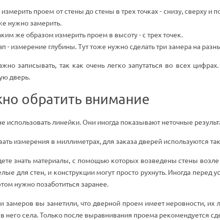
измерить проем от стены до стены в трех точках - снизу, сверху и 
же нужно замерить.
ким же образом измерить проем в высоту - с трех точек.
п - измерение глубины. Тут тоже нужно сделать три замера на разн
ажно записывать, так как очень легко запутаться во всех цифрах
ую дверь.
жно обратить внимание
е использовать линейки. Они иногда показывают неточные результ
ать измерения в миллиметрах, для заказа дверей используются та
дете знать материалы, с помощью которых возведены стены возле
ые для стен, и конструкции могут просто рухнуть. Иногда перед
этом нужно позаботиться заранее.
и замеров вы заметили, что дверной проем имеет неровности, их
в него села. Только после выравнивания проема рекомендуется с