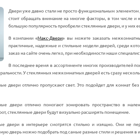
Двери уже давно стали не просто функциональным элементом 
стоит обращать внимание на многие факторы, в том числе и 
большую популярность приобрели стеклянные двери, и у них е
В компании «
Макс-Двери
» вы можете заказать межкомнатн
практичные, надежные и стильные модели дверей, среди кот
заказ на сайте очень легко, при необходимости наши специалис
В последнее время в ассортименте многих производителей п
уральности. У стеклянных межкомнатных дверей есть сразу нескол
ные двери отлично пропускают свет. Это подойдет для комнат бе
нные двери отлично помогают зонировать пространство в мале
рот, стеклянные двери будут визуально расширять помещение.
ные двери в интерьере смотрятся стильно и изящно. Они не пе
ную дверь можно подобрать под самые разные стили и решения в и