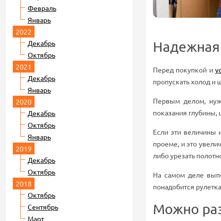
Февраль
Январь
2022
Декабрь
Надежная 
Октябрь
2021
Перед покупкой и
у
Декабрь
пропускать холод и 
Январь
Первым делом, нуж
2020
показания глубины,
Декабрь
Октябрь
Если эти величины и
Январь
проеме, и это увели
2019
либо урезать полотно
Декабрь
Октябрь
На самом деле выпо
2018
понадобится рулетка
Октябрь
Можно раз
Сентябрь
Март