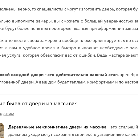
олнены верно, то специалисты смогут изготовить дверь, которая б
ельно выполните замеры, вы сможете с большей уверенностью в
же будут более понятны некоторые нюансы при оформлении заказа
сь в точности своих замеров и вообще плохо ориентируетесь во в
т к вам в удобное время и быстро выполнят необходимые заме
ная услуга, которая обезопасит вас от ошибки. Ведь мастера зна
пкой входной двери - это действительно важный этап
, пренебр
олговечной двери. А ваш дом будет теплым, комфортным и по-наст
ие бывают двери из массива?
одажам
Деревянные межкомнатные двери из массива
- это стильный
должном уходе могут сохранять свои эксплуатационные качеств