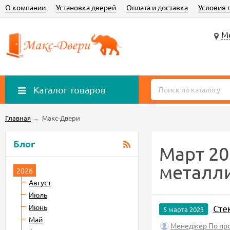
О компании
Установка дверей
Оплата и доставка
Условия 
Мо
Каталог товаров
Главная
→
Макс-Двери
Блог
Март 20
металли
2026
Август
Июль
Июнь
Сте
5 марта 2023
Май
Менеджер По пр