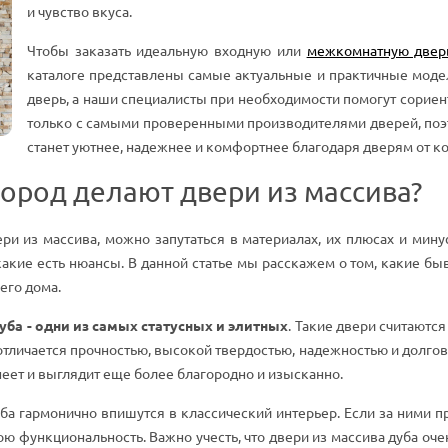
и чувство вкуса.
Чтобы заказать идеальную входную или
межкомнатную двер
каталоге представлены самые актуальные и практичные мод
дверь, а наши специалисты при необходимости помогут сориен
только с самыми проверенными производителями дверей, поэт
станет уютнее, надежнее и комфортнее благодаря дверям от к
пород делают двери из массива?
ри из массива, можно запутаться в материалах, их плюсах и мину
акие есть нюансы. В данной статье мы расскажем о том, какие бы
его дома.
уба - одни из самых статусных и элитных
. Такие двери считаютс
тличается прочностью, высокой твердостью, надежностью и долгов
еет и выглядит еще более благородно и изысканно.
ба гармонично впишутся в классический интерьер. Если за ними п
вою функциональность. Важно учесть, что двери из массива дуба о