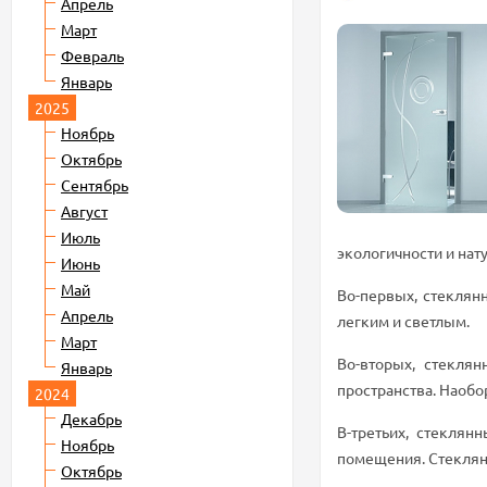
Апрель
Март
Февраль
Январь
2025
Ноябрь
Октябрь
Сентябрь
Август
Июль
экологичности и нат
Июнь
Май
Во-первых, стеклян
Апрель
легким и светлым.
Март
Во-вторых, стекля
Январь
пространства. Наобо
2024
Декабрь
В-третьих, стеклян
Ноябрь
помещения. Стеклян
Октябрь