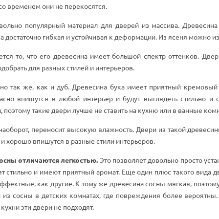
 со временем они не перекосятся.
овольно популярный материал для дверей из массива. Древесина
на достаточно гибкая и устойчивая к деформации. Из ясеня можно 
тся то, что его древесина имеет большой спектр оттенков. Двер
добрать для разных стилей и интерьеров.
но так же, как и дуб. Древесина бука имеет приятный кремовый 
асно впишутся в любой интерьер и будут выглядеть стильно и 
 поэтому такие двери лучше не ставить на кухню или в ванные ком
 наоборот, переносит высокую влажность. Двери из такой древеси
и хорошо впишутся в разные стили интерьеров.
сосны отличаются легкостью.
Это позволяет довольно просто устан
т стильно и имеют приятный аромат. Еще один плюс такого вида дв
ффектные, как другие. К тому же древесина сосны мягкая, поэто
и из сосны в детских комнатах, где повреждения более вероятны
кухни эти двери не подходят.