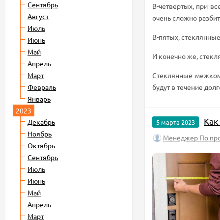
Сентябрь
В-четвертых, при в
Август
очень сложно разбит
Июль
В-пятых, стеклянные
Июнь
Май
И конечно же, стекл
Апрель
Март
Стеклянные межкомн
Февраль
будут в течение дол
Январь
2023
Как
Декабрь
5 марта 2023
Ноябрь
Менеджер По пр
Октябрь
Сентябрь
Июль
Июнь
Май
Апрель
Март