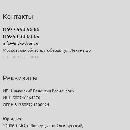
Контакты
8 977 993 96 86
8 929 633 03 09
info@maks-dveri.ru
Московская область, Люберцы, ул. Ленина, 25
Пн—Вс 10:00—20:00
Реквизиты
ИП Шиманский Валентин Васильевич
ИНН 502716864270
ОГРН 313502721200024
Юр. адрес:
140060, МО, г. Люберцы, рп. Октябрьский,