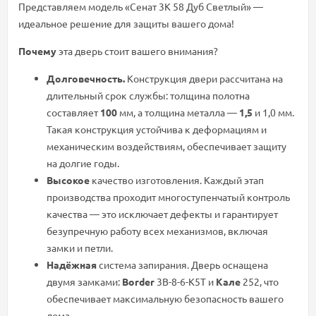
Представляем
модель
«Сенат
3К
58
Дуб
Светлый»
—
идеальное
решение
для
защиты
вашего
дома
!
Почему
эта
дверь
стоит
вашего
внимания?
Долговечность.
Конструкция
двери
рассчитана
на
длительный
срок
службы:
толщина
полотна
составляет
100
мм
,
а
толщина
металла
—
1,5
и
1,0
мм
.
Такая
конструкция
устойчива
к
деформациям
и
механическим
воздействиям,
обеспечивает
защиту
на
долгие
годы.
Высокое
качество
изготовления.
Каждый
этап
производства
проходит
многоступенчатый
контроль
качества
—
это
исключает
дефекты
и
гарантирует
безупречную
работу
всех
механизмов,
включая
замки
и
петли.
Надёжная
система
запирания.
Дверь
оснащена
двумя
замками:
Border
3B-8-6-K5T
и
Кале
252
,
что
обеспечивает
максимальную
безопасность
вашего
дома.