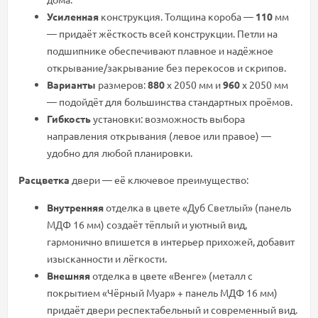
Усиленная
конструкция.
Толщина
короба
—
110
мм
—
придаёт
жёсткость
всей
конструкции.
Петли
на
подшипнике
обеспечивают
плавное
и
надёжное
открывание/закрывание
без
перекосов
и
скрипов.
Варианты
размеров:
880
х
2050
мм
и
960
х
2050
мм
—
подойдёт
для
большинства
стандартных
проёмов.
Гибкость
установки:
возможность
выбора
направления
открывания
(левое
или
правое)
—
удобно
для
любой
планировки.
Расцветка
двери
—
её
ключевое
преимущество:
Внутренняя
отделка
в
цвете
«Дуб
Светлый»
(панель
МДФ
16
мм)
создаёт
тёплый
и
уютный
вид,
гармонично
впишется
в
интерьер
прихожей,
добавит
изысканности
и
лёгкости.
Внешняя
отделка
в
цвете
«Венге»
(металл
с
покрытием
«Чёрный
Муар»
+
панель
МДФ
16
мм)
придаёт
двери
респектабельный
и
современный
вид.