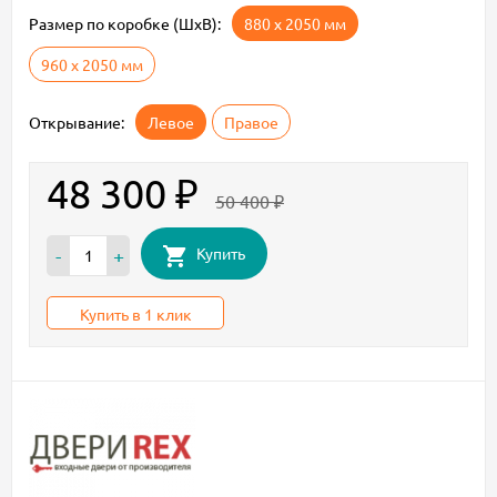
Размер по коробке (ШxВ):
880 х 2050 мм
960 х 2050 мм
Открывание:
Левое
Правое
48 300
₽
50 400
₽
Купить
-
+
Купить в 1 клик