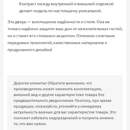
Контраст
между
внутренней
и
внешней
отделкой
делает
модель
по-настоящему
уникальной.
Эта
дверь
—
воплощение
надёжности
и
стиля.
Она
не
только
надёжно
защитит
ваш
дом
от
нежелательных
гостей,
но
и
станет
его
стильным
акцентом.
Отличное
сочетание
передовых
технологий,
качественных
материалов
и
продуманного
дизайна!
Дорогие клиенты! Обратите внимание, что
производитель может изменить комплектацию,
внешний вид и другие характеристики товара без
предварительного уведомления. Поэтому, при заказе
продукции, пожалуйста, уточняйте у менеджера
актуальность важных для вас характеристик товара. Это
поможет избежать недоразумений и получить именно
то, что вам нужно.