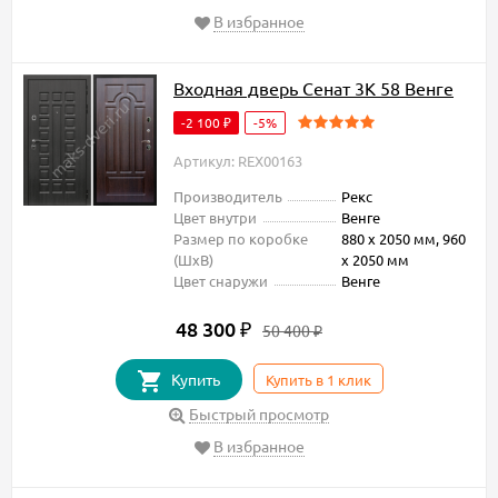
В избранное
Входная дверь Сенат 3К 58 Венге
-2 100
-5%
₽
Артикул: REX00163
Производитель
Рекс
Цвет внутри
Венге
Размер по коробке
880 х 2050 мм, 960
(ШxВ)
х 2050 мм
Цвет снаружи
Венге
48 300
₽
50 400
₽
Купить
Купить в 1 клик
Быстрый просмотр
В избранное