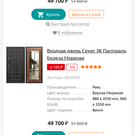
49 700
₽
51 800
₽
Купить
Купить в 1 клик
Быстрый просмотр
В избранное
Входная дверь Сенат 3К Пастораль
Береза Мореная
-2 100
-5%
₽
Артикул: REX0090
Производитель
Рекс
Цвет внутри
Береза Мореная
Размер по коробке
880 х 2050 мм, 960
(ШxВ)
х 2050 мм
Цвет снаружи
Венге
49 700
₽
51 800
₽