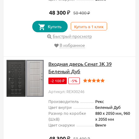
48 300
₽
50 400
₽
Купить
Купить в 1 клик
Быстрый просмотр
В избранное
Входная дверь Сенат 3К 39
Беленый Дуб
-2 100
-5%
₽
Артикул: REX00246
Производитель
Рекс
Цвет внутри
Беленый Дуб
Размер по коробке
880 х 2050 мм, 960
(ШxВ)
х 2050 мм
Цвет снаружи
Венге
48 300
₽
50 400
₽