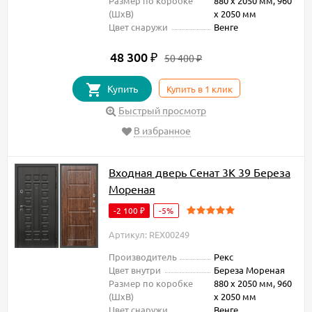
Размер по коробке
880 х 2050 мм, 960
(ШxВ)
х 2050 мм
Цвет снаружи
Венге
48 300
₽
50 400
₽
Купить
Купить в 1 клик
Быстрый просмотр
В избранное
Входная дверь Сенат 3К 39 Береза
Мореная
-2 100
-5%
₽
Артикул: REX00249
Производитель
Рекс
Цвет внутри
Береза Мореная
Размер по коробке
880 х 2050 мм, 960
(ШxВ)
х 2050 мм
Цвет снаружи
Венге