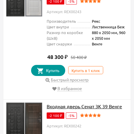
-2 100
-5%
₽
Артикул: REX00243
Производитель
Рекс
Цвет внутри
Лиственница Беж
Размер по коробке
880 х 2050 мм, 960
(ШxВ)
х 2050 мм
Цвет снаружи
Венге
48 300
₽
50 400
₽
Купить
Купить в 1 клик
Быстрый просмотр
В избранное
Входная дверь Сенат 3К 39 Венге
-2 100
-5%
₽
Артикул: REX00242