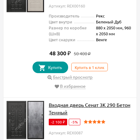
Артикул: REX00160
Производитель
Рекс
Цвет внутри
Беленый Дуб
Размер по коробке
880 х 2050 мм, 960
(ШxВ)
х 2050 мм
Цвет снаружи
Венге
48 300
₽
50 400
₽
Купить
Купить в 1 клик
Быстрый просмотр
В избранное
Входная дверь Сенат 3К 290 Бетон
Темный
-2 100
-5%
₽
Артикул: REX0087