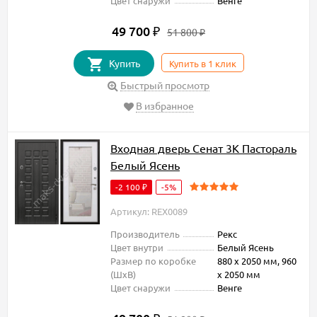
Цвет снаружи
Венге
49 700
₽
51 800
₽
Купить
Купить в 1 клик
Быстрый просмотр
В избранное
Входная дверь Сенат 3К Пастораль
Белый Ясень
-2 100
-5%
₽
Артикул: REX0089
Производитель
Рекс
Цвет внутри
Белый Ясень
Размер по коробке
880 х 2050 мм, 960
(ШxВ)
х 2050 мм
Цвет снаружи
Венге