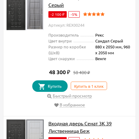
Серый
-2 100
-5%
₽
Артикул: REX00244
Производитель
Рекс
Цвет внутри
Сандал Серый
Размер по коробке
880 х 2050 мм, 960
(ШxВ)
х 2050 мм
Цвет снаружи
Венге
48 300
₽
50 400
₽
Купить
Купить в 1 клик
Быстрый просмотр
В избранное
Входная дверь Сенат 3К 39
Лиственница Беж