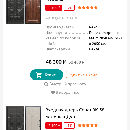
-2 100
-5%
₽
Артикул: REX00161
Производитель
Рекс
Цвет внутри
Береза Мореная
Размер по коробке
880 х 2050 мм, 960
(ШxВ)
х 2050 мм
Цвет снаружи
Венге
48 300
₽
50 400
₽
Купить
Купить в 1 клик
Быстрый просмотр
В избранное
Входная дверь Сенат 3К 58
Беленый Дуб
-2 100
-5%
₽