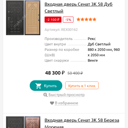
Входная дверь Сенат 3К 58 Дуб
Светлый
-2 100
-5%
₽
Артикул: REX00162
Производитель
Рекс
Цвет внутри
Дуб Светлый
Размер по коробке
880 х 2050 мм, 960
(ШxВ)
х 2050 мм
Цвет снаружи
Венге
48 300
₽
50 400
₽
Купить
Купить в 1 клик
Быстрый просмотр
В избранное
Входная дверь Сенат 3К 58 Береза
Мореная