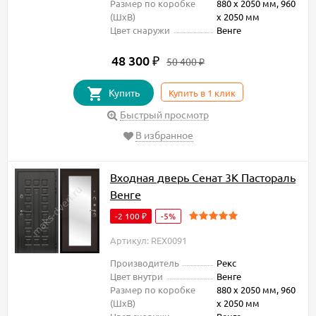
Размер по коробке
880 х 2050 мм, 960
(ШxВ)
х 2050 мм
Цвет снаружи
Венге
48 300
₽
50 400
₽
Купить
Купить в 1 клик
Быстрый просмотр
В избранное
Входная дверь Сенат 3К Пастораль
Венге
-2 100
-5%
₽
Артикул: REX0091
Производитель
Рекс
Цвет внутри
Венге
Размер по коробке
880 х 2050 мм, 960
(ШxВ)
х 2050 мм