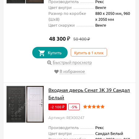
Производитель
Рекс
Цвет внутри
Венге
Размер по коробке
880 х 2050 мм, 960
(ШxВ)
х 2050 мм
Цвет снаружи
Венге
48 300
₽
50 400
₽
Купить
Купить в 1 клик
Быстрый просмотр
В избранное
Входная дверь Сенат 3К 39 Сандал
Белый
-2 100
-5%
₽
Артикул: REX00247
Производитель
Рекс
Цвет внутри
Сандал Белый