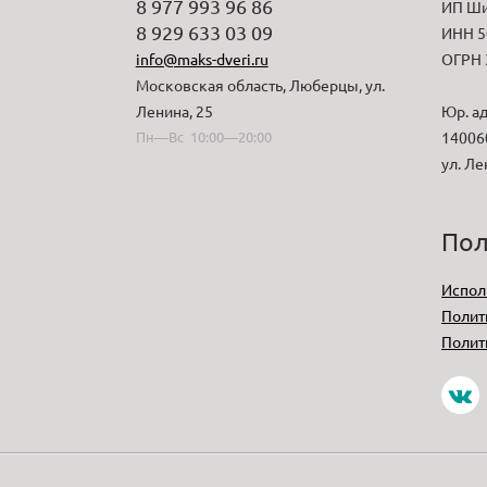
8 977 993 96 86
ИП Ши
8 929 633 03 09
ИНН 5
info@maks-dveri.ru
ОГРН 
Московская область, Люберцы, ул.
Ленина, 25
Юр. ад
Пн—Вс 10:00—20:00
140060
ул. Ле
Пол
Испол
Полит
Полит