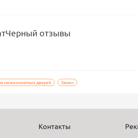
атЧерный отзывы
ля межкомнатных дверей
Замки
Контакты
Рек