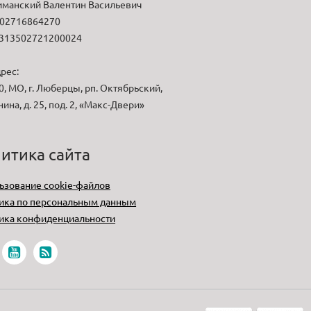
манский Валентин Васильевич
02716864270
313502721200024
рес:
, МО, г. Люберцы, рп. Октябрьский,
нина, д. 25, под. 2, «Макс-Двери»
итика сайта
ьзование cookie-файлов
ика по персональным данным
ика конфиденциальности