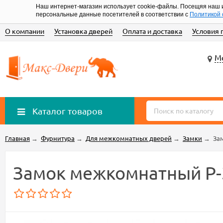
Наш интернет-магазин использует cookie-файлы. Посещяя наш 
персональные данные посетителей в соответствии с
Политикой 
О компании
Установка дверей
Оплата и доставка
Условия 
Мо
Каталог товаров
Главная
→
Фурнитура
→
Для межкомнатных дверей
→
Замки
→
За
Замок межкомнатный P-