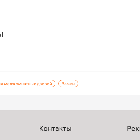
ы
ля межкомнатных дверей
Замки
Контакты
Рек