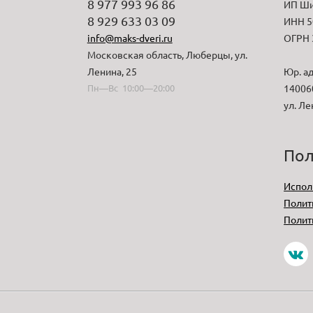
8 977 993 96 86
ИП Ши
8 929 633 03 09
ИНН 5
info@maks-dveri.ru
ОГРН 
Московская область, Люберцы, ул.
Ленина, 25
Юр. ад
Пн—Вс 10:00—20:00
140060
ул. Ле
Пол
Испол
Полит
Полит