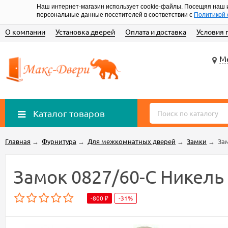
Наш интернет-магазин использует cookie-файлы. Посещяя наш 
персональные данные посетителей в соответствии с
Политикой 
О компании
Установка дверей
Оплата и доставка
Условия 
Мо
Каталог товаров
Главная
→
Фурнитура
→
Для межкомнатных дверей
→
Замки
→
За
Замок 0827/60-C Никель
-800
-31%
₽