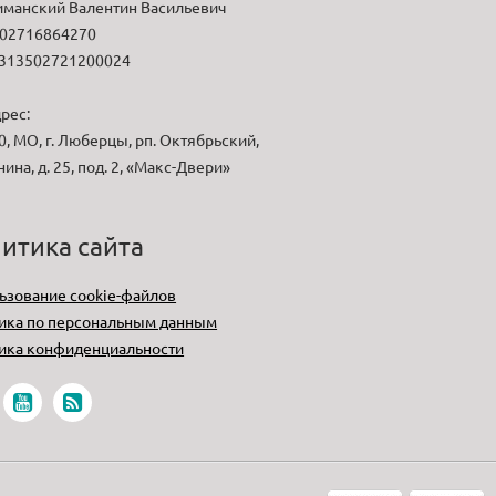
манский Валентин Васильевич
02716864270
313502721200024
рес:
, МО, г. Люберцы, рп. Октябрьский,
нина, д. 25, под. 2, «Макс-Двери»
итика сайта
ьзование cookie-файлов
ика по персональным данным
ика конфиденциальности