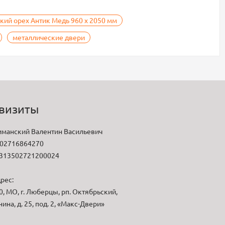
ий орех Антик Медь 960 х 2050 мм
металлические двери
визиты
манский Валентин Васильевич
02716864270
313502721200024
рес:
, МО, г. Люберцы, рп. Октябрьский,
нина, д. 25, под. 2, «Макс-Двери»