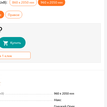
ШxВ):
860 х 2050 мм
960 х 2050 мм
е
Правое
₽
Купить
в 1 клик
xВ)
960 х 2050 мм
Макс
Грецкий Орех