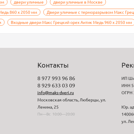
ом
двери уличные
двери уличные в Москве
Медь 860 х 2050 мм
Двери уличные с терморазрывом Макс Грецк
м
Входные двери Макс Грецкий орех Антик Медь 960 х 2050 мм
Контакты
Рек
8 977 993 96 86
ИП Ши
8 929 633 03 09
ИНН 5
info@maks-dveri.ru
ОГРН 
Московская область, Люберцы, ул.
Ленина, 25
Юр. ад
Пн—Вс 10:00—20:00
140060
ул. Ле