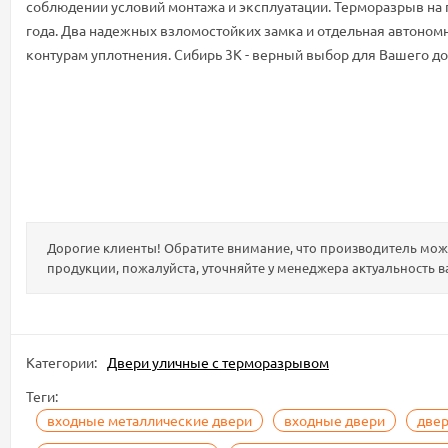
соблюдении условий монтажа и эксплуатации. Терморазрыв на
года. Два надежных взломостойких замка и отдельная автоном
контурам уплотнения. Сибирь 3К - верный выбор для Вашего до
Дорогие клиенты! Обратите внимание, что производитель може
продукции, пожалуйста, уточняйте у менеджера актуальность в
Категории:
Двери уличные с терморазрывом
Теги:
входные металлические двери
входные двери
двер