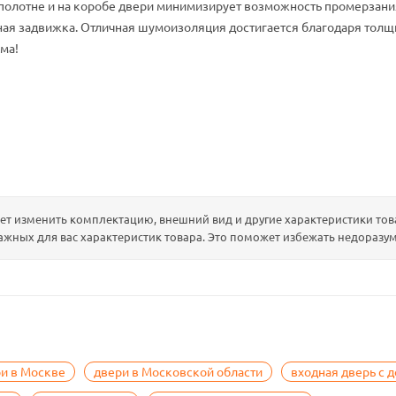
 полотне и на коробе двери минимизирует возможность промерзани
ная задвижка. Отличная шумоизоляция достигается благодаря толщ
ма!
т изменить комплектацию, внешний вид и другие характеристики това
ажных для вас характеристик товара. Это поможет избежать недоразум
и в Москве
двери в Московской области
входная дверь с 