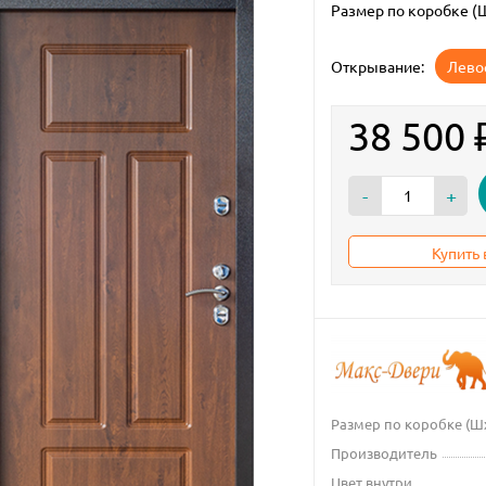
Размер по коробке (
Открывание:
Лево
38 500
-
+
Купить 
Размер по коробке (Ш
Производитель
Цвет внутри