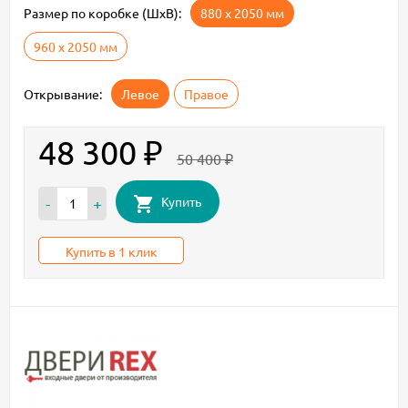
Размер по коробке (ШxВ):
880 х 2050 мм
960 х 2050 мм
Открывание:
Левое
Правое
48 300
₽
50 400
₽
Купить
-
+
Купить в 1 клик