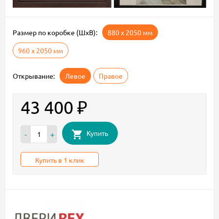
Размер по коробке (ШxВ):
880 х 2050 мм
960 х 2050 мм
Открывание:
Левое
Правое
43 400
₽
Купить
-
+
Купить в 1 клик