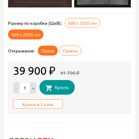
Размер по коробке (ШxВ):
880 х 2050 мм
960 х 2050 мм
Открывание:
Левое
Правое
39 900
₽
41 700
₽
Купить
-
+
Купить в 1 клик