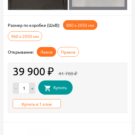
Размер по коробке (ШxВ):
880 х 2050 мм
960 х 2050 мм
Открывание:
Левое
Правое
39 900
₽
41 700
₽
Купить
-
+
Купить в 1 клик