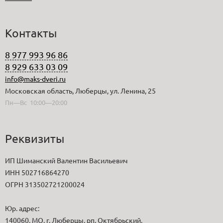
Контакты
8 977 993 96 86
8 929 633 03 09
info@maks-dveri.ru
Московская область, Люберцы, ул. Ленина, 25
Пн—Вс 10:00—20:00
Реквизиты
ИП Шиманский Валентин Васильевич
ИНН 502716864270
ОГРН 313502721200024
Юр. адрес:
140060, МО, г. Люберцы, рп. Октябрьский,