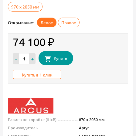
970 х 2050 мм
Открывание:
Левое
Правое
74 100
₽
Купить
-
+
Купить в 1 клик
Размер по коробке (ШxВ)
870 х 2050 мм
Производитель
Аргус
Цвет внутри
Белое Дерево