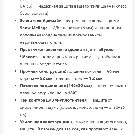
C4-33) — надёжная защита вашего жилища (4-й класс
безопасности).
Элегантный дизайн
: внутренняя отделка в цвете
Snow Melinga
с МДФ-панелью (6 мм) и экошпоном,
дополнена молдингами из полированной
нержавеющей стали.
Практичная внешняя отделка
в цвете
«Букле
Чёрное»
с полимерным покрытием — устойчива к
внешним воздействиям.
Прочная конструкция
: толщина полотна —
66 мм
,
короба —
92 мм
, толщина стали —
1,2 мм
.
Петли на подшипнике (140×20 мм)
— обеспечивают
плавное открывание на
180°
.
Три контура EPDM-уплотнителя
— защита от
сквозняков и шума (класс шумоизоляции — 3, 20–25
дБ).
Усиленная конструкция
: семь усиливающих уголков,
защитный карман для замков, два противосъёмных