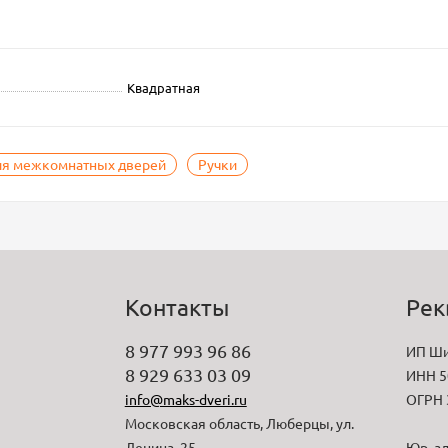
Квадратная
ля межкомнатных дверей
Ручки
Контакты
Рек
8 977 993 96 86
ИП Ши
8 929 633 03 09
ИНН 5
info@maks-dveri.ru
ОГРН 
Московская область, Люберцы, ул.
Ленина, 25
Юр. ад