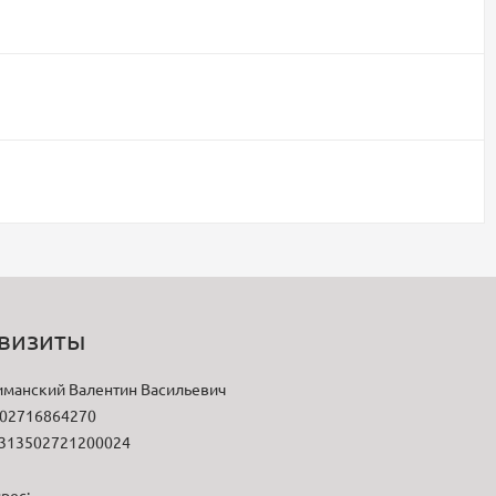
визиты
манский Валентин Васильевич
02716864270
313502721200024
рес: