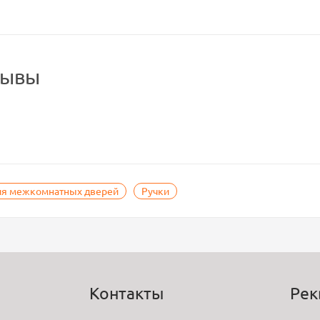
зывы
ля межкомнатных дверей
Ручки
Контакты
Рек