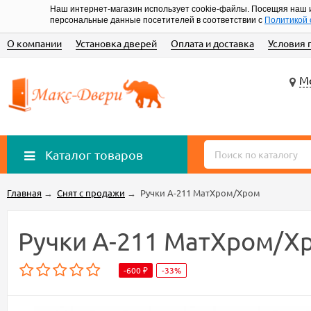
Наш интернет-магазин использует cookie-файлы. Посещяя наш 
персональные данные посетителей в соответствии с
Политикой 
О компании
Установка дверей
Оплата и доставка
Условия 
Мо
Каталог товаров
Главная
→
Снят с продажи
→
Ручки A-211 МатХром/Хром
Ручки A-211 МатХром/Х
-600
-33%
₽