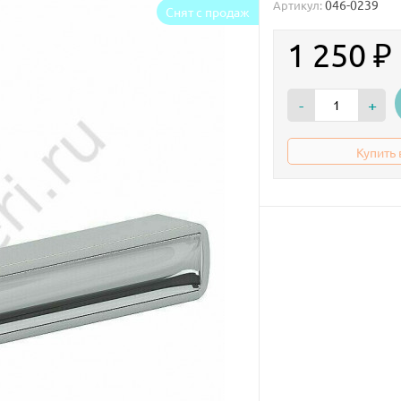
046-0239
Артикул:
Снят с продаж
1 250
₽
-
+
Купить 