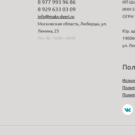
8 977 993 96 86
ИП Ши
8 929 633 03 09
ИНН 5
info@maks-dveri.ru
ОГРН 
Московская область, Люберцы, ул.
Ленина, 25
Юр. ад
Пн—Вс 10:00—20:00
140060
ул. Ле
Пол
Испол
Полит
Полит