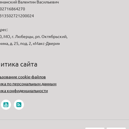
манский Валентин Васильевич
02716864270
313502721200024
рес:
, МО, г. Люберцы, рп. Октябрьский,
нина, д. 25, под. 2, «Макс-Двери»
итика сайта
ьзование cookie-файлов
ика по персональным данным
ика конфиденциальности