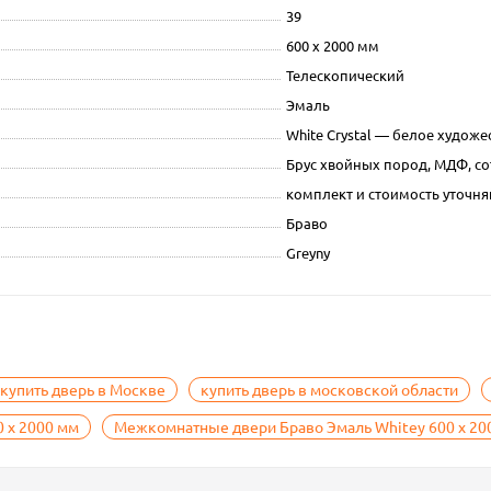
39
600 х 2000 мм
Телескопический
Эмаль
White Сrystal — белое художе
Брус хвойных пород, МДФ, с
комплект и стоимость уточня
Браво
Greyny
купить дверь в Москве
купить дверь в московской области
0 х 2000 мм
Межкомнатные двери Браво Эмаль Whitey 600 х 20