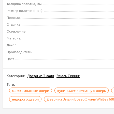
Толщина полотна, мм
Размер полотна (ШxВ)
Погонаж
Отделка
Остекление
Материал
Декор
Производитель
Цвет
Категории:
Двери из Эмали
Эмаль Скинни
Теги:
межкомнатные двери
купить межкомнатную дверь
недорого двери
Двери из Эмали Браво Эмаль Whitey 60