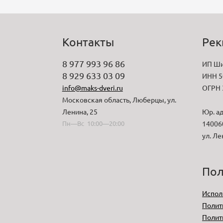
Контакты
Рек
8 977 993 96 86
ИП Ши
8 929 633 03 09
ИНН 5
info@maks-dveri.ru
ОГРН 
Московская область, Люберцы, ул.
Ленина, 25
Юр. ад
Пн—Вс 10:00—20:00
140060
ул. Ле
Пол
Испол
Полит
Полит