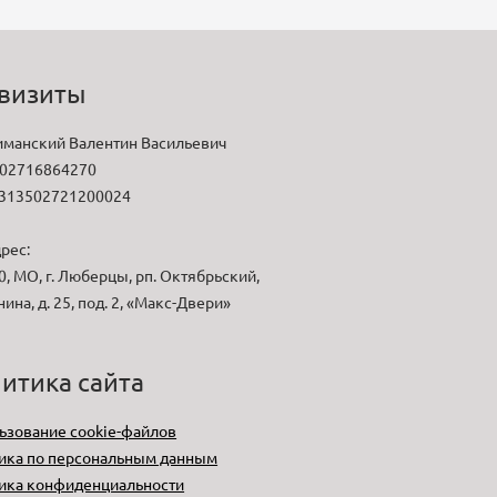
визиты
манский Валентин Васильевич
02716864270
313502721200024
рес:
, МО, г. Люберцы, рп. Октябрьский,
нина, д. 25, под. 2, «Макс-Двери»
итика сайта
ьзование cookie-файлов
ика по персональным данным
ика конфиденциальности