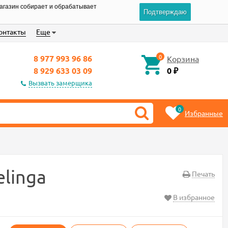
магазин собирает и обрабатывает
Подтверждаю
онтакты
Еще
0
8 977 993 96 86
Корзина
8 929 633 03 09
0
₽
Вызвать замерщика
0
Избранные
linga
Печать
В избранное