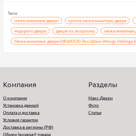
Теги:
межкомнатные двери
купить межкомнатную дверь
недорого двери
двери из экошпона
межкомнатная 
Межкомнатные двери MR.WOOD Эко Шпон Wenge Melinga 60
Компания
Разделы
О компании
Макс-Двери
Установка дверей
Фото
Оплата и доставка
Статьи
Условия гарантии
Доставка в регионы (РФ)
Обмен (возврат) товара