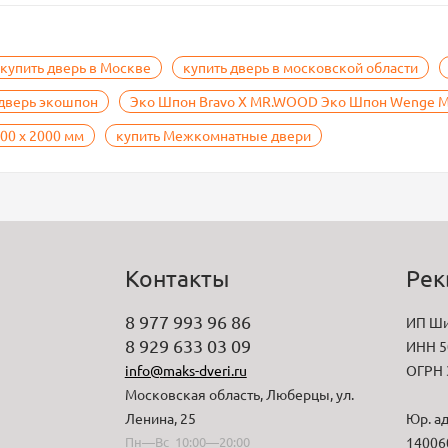
купить дверь в Москве
купить дверь в московской области
дверь экошпон
Эко Шпон Bravo X MR.WOOD Эко Шпон Wenge Me
0 х 2000 мм
купить Межкомнатные двери
Контакты
Рек
8 977 993 96 86
ИП Ши
8 929 633 03 09
ИНН 5
info@maks-dveri.ru
ОГРН 
Московская область, Люберцы, ул.
Ленина, 25
Юр. ад
Пн—Вс 10:00—20:00
140060