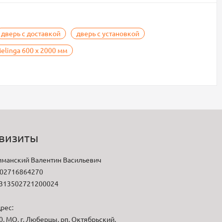
дверь с доставкой
дверь с установкой
linga 600 х 2000 мм
визиты
манский Валентин Васильевич
02716864270
313502721200024
рес:
, МО, г. Люберцы, рп. Октябрьский,