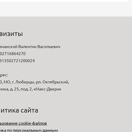
визиты
манский Валентин Васильевич
02716864270
313502721200024
рес:
, МО, г. Люберцы, рп. Октябрьский,
нина, д. 25, под. 2, «Макс-Двери»
итика сайта
ьзование cookie-файлов
ика по персональным данным