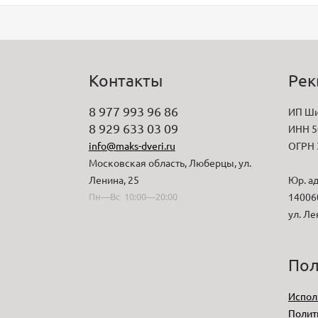
Контакты
Рек
8 977 993 96 86
ИП Ши
8 929 633 03 09
ИНН 5
info@maks-dveri.ru
ОГРН 
Московская область, Люберцы, ул.
Ленина, 25
Юр. ад
Пн—Вс 10:00—20:00
140060
ул. Ле
Пол
Испол
Полит