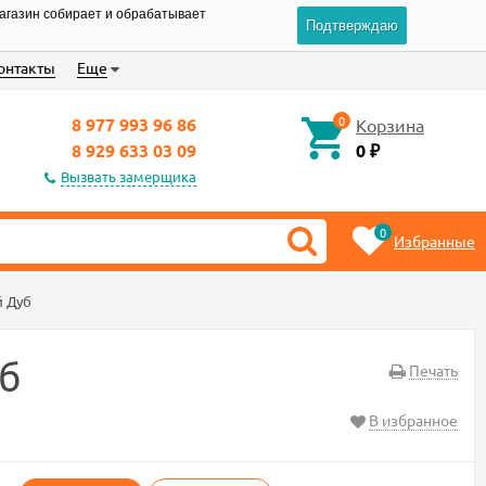
магазин собирает и обрабатывает
Подтверждаю
онтакты
Еще
0
8 977 993 96 86
Корзина
8 929 633 03 09
0
₽
Вызвать замерщика
0
Избранные
й Дуб
б
Печать
В избранное