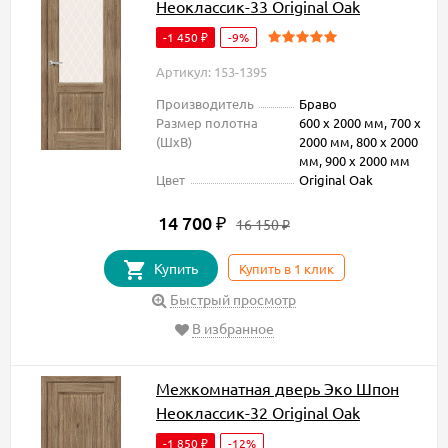
Неоклассик-33 Original Oak
-1 450
-9%
₽
Артикул: 153-1395
Производитель
Браво
Размер полотна
600 х 2000 мм, 700 х
(ШxВ)
2000 мм, 800 х 2000
мм, 900 х 2000 мм
Цвет
Original Oak
14 700
₽
16 150
₽
Купить
Купить в 1 клик
Быстрый просмотр
В избранное
Межкомнатная дверь Эко Шпон
Неоклассик-32 Original Oak
-1 850
-12%
₽