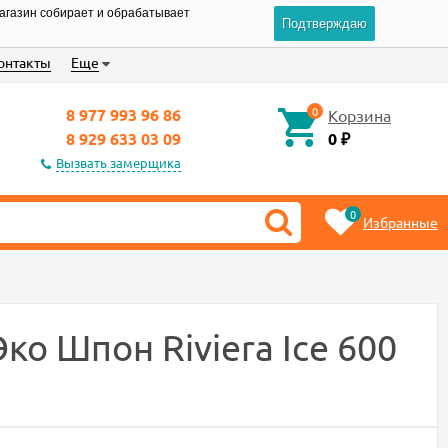
магазин собирает и обрабатывает
Подтверждаю
онтакты
Еще
0
8 977 993 96 86
Корзина
8 929 633 03 09
0
₽
Вызвать замерщика
0
Избранные
 Шпон Riviera Ice 600