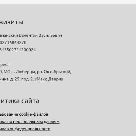
визиты
манский Валентин Васильевич
02716864270
313502721200024
рес:
, МО, г. Люберцы, рп. Октябрьский,
нина, д. 25, под. 2, «Макс-Двери»
итика сайта
ьзование cookie-файлов
ика по персональным данным
ика конфиденциальности