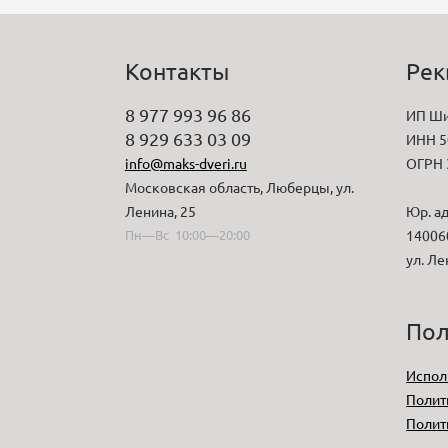
Контакты
Рек
8 977 993 96 86
ИП Ши
8 929 633 03 09
ИНН 5
info@maks-dveri.ru
ОГРН 
Московская область, Люберцы, ул.
Ленина, 25
Юр. ад
Пн—Вс 10:00—20:00
140060
ул. Ле
Пол
Испол
Полит
Полит